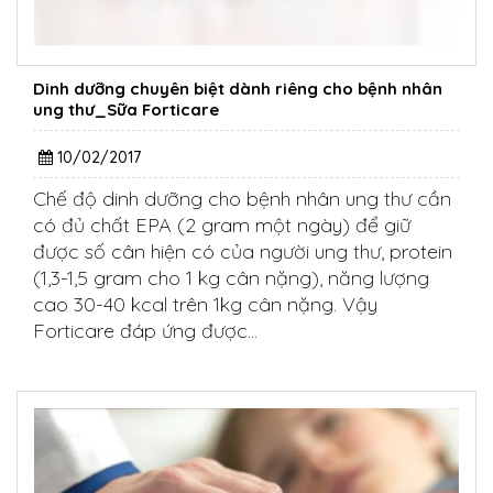
Dinh dưỡng chuyên biệt dành riêng cho bệnh nhân
ung thư_Sữa Forticare
10/02/2017
Chế độ dinh dưỡng cho bệnh nhân ung thư cần
có đủ chất EPA (2 gram một ngày) để giữ
được số cân hiện có của người ung thư, protein
(1,3-1,5 gram cho 1 kg cân nặng), năng lượng
cao 30-40 kcal trên 1kg cân nặng. Vậy
Forticare đáp ứng được...