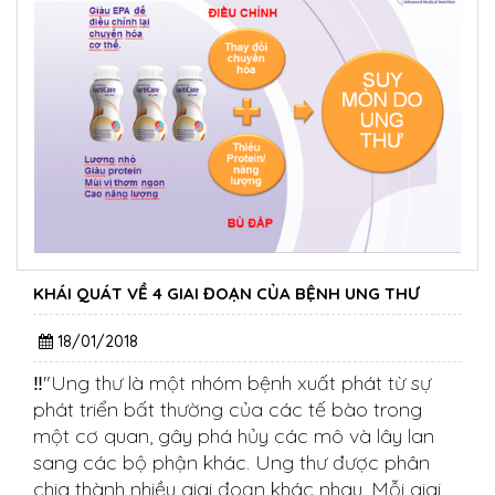
KHÁI QUÁT VỀ 4 GIAI ĐOẠN CỦA BỆNH UNG THƯ
18/01/2018
‼️"Ung thư là một nhóm bệnh xuất phát từ sự
phát triển bất thường của các tế bào trong
một cơ quan, gây phá hủy các mô và lây lan
sang các bộ phận khác. Ung thư được phân
chia thành nhiều giai đoạn khác nhau. Mỗi giai