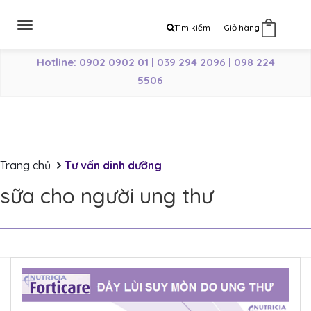
Toggle
Tìm kiếm
Giỏ hàng
0
navigation
Hotline: 0902 0902 01 | 039 294 2096 | 098 224
5506
Trang chủ
Tư vấn dinh dưỡng
sữa cho người ung thư