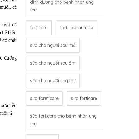
dinh dưỡng cho bệnh nhên ung
 muối, cà
thư
 ngọt có
forticare
forticare nutricia
chế biến
ể có chất
sữa cho người sau mổ
số đường
sữa cho người sau ốm
sữa cho người ung thư
sữa foreticare
sữa forticare
sữa tiểu
uối: 2 –
sữa forticare cho bệnh nhân ung
thư