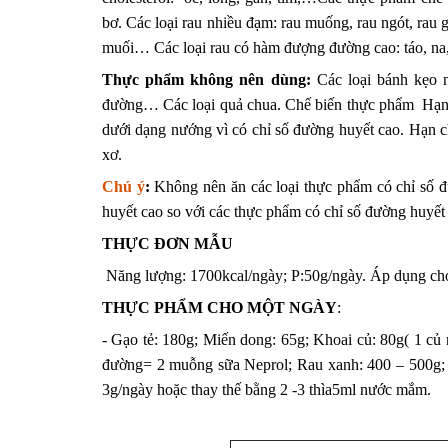
bơ. Các loại rau nhiều đạm: rau muống, rau ngót, rau 
muối… Các loại rau có hàm đượng đường cao: táo, na,
Thực phẩm không nên dùng:
Các loại bánh kẹo 
đường… Các loại quả chua. Chế biến thực phẩm Hạn ch
dưới dạng nướng vì có chỉ số đường huyết cao. Hạn ch
xơ.
Chú ý
:
Không nên ăn các loại thực phẩm có chỉ số đ
huyết cao so với các thực phẩm có chỉ số đường huyết 
THỰC ĐƠN MẪU
Năng lượng: 1700kcal/ngày; P:50g/ngày. Áp dụng cho 
THỰC PHẨM CHO MỘT NGÀY
:
- Gạo tẻ: 180g; Miến dong: 65g; Khoai củ: 80g( 1 củ
đường= 2 muỗng sữa Neprol; Rau xanh: 400 – 500g; Q
3g/ngày hoặc thay thế bằng 2 -3 thìa5ml nước mắm.