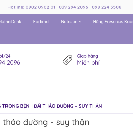
Hotline: 0902 0902 01 | 039 294 2096 | 098 224 5506
NutriniDrink
Fortimel
Nutrison
Hãng Fresenius Kab
24/24
Giao hàng
94 2096
Miễn phí
 TRONG BỆNH ĐÁI THÁO ĐƯỜNG – SUY THẬN
 tháo đường - suy thận