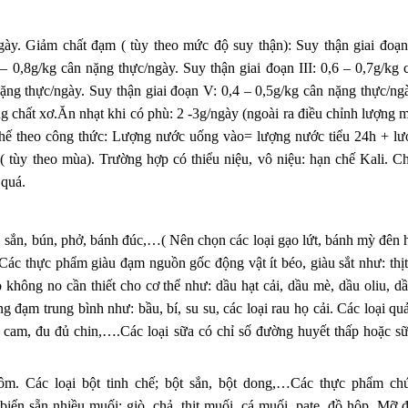
ày. Giảm chất đạm ( tùy theo mức độ suy thận): Suy thận giai đoạn 
 – 0,8g/kg cân nặng thực/ngày. Suy thận giai đoạn III: 0,6 – 0,7g/kg
nặng thực/ngày. Suy thận giai đoạn V: 0,4 – 0,5g/kg cân nặng thực/n
 chất xơ.Ăn nhạt khi có phù: 2 -3g/ngày (ngoài ra điều chỉnh lượng 
chế theo công thức: Lượng nước uống vào= lượng nước tiểu 24h + lư
 tùy theo mùa). Trường hợp có thiểu niệu, vô niệu: hạn chế Kali. Ch
 quá.
i, sắn, bún, phở, bánh đúc,…( Nên chọn các loại gạo lứt, bánh mỳ đên
ác thực phẩm giàu đạm nguồn gốc động vật ít béo, giàu sắt như: thịt
 không no cần thiết cho cơ thể như: dầu hạt cải, dầu mè, dầu oliu, 
 đạm trung bình như: bầu, bí, su su, các loại rau họ cải. Các loại q
ổi, cam, đu đủ chin,….Các loại sữa có chỉ số đường huyết thấp hoặc s
m. Các loại bột tinh chế; bột sắn, bột dong,…Các thực phẩm ch
iển sẵn nhiều muối: giò, chả, thịt muối, cá muối, pate, đồ hộp. Mỡ 