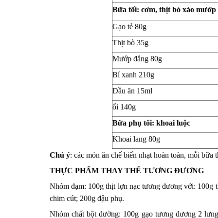
Bữa tối: cơm, thịt bò xào mướp 
Gạo tẻ 80g
Thịt bò 35g
Mướp đắng 80g
Bí xanh 210g
Dầu ăn 15ml
ổi 140g
Bữa phụ tối: khoai luộc
Khoai lang 80g
Chú ý
: các món ăn chế biến nhạt hoàn toàn, mỗi bữa t
THỰC PHẨM THAY THẾ TƯƠNG ĐƯƠNG
Nhóm đạm: 100g thịt lợn nạc tương đương với: 100g thịt
chim cút; 200g đậu phụ.
Nhóm chất bột đường: 100g gạo tương đương 2 lưng