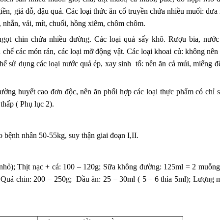
giền, giá đỗ, đậu quả. Các loại thức ăn cổ truyền chứa nhiều muối: dưa
 nhẵn, vải, mít, chuối, hồng xiêm, chôm chôm.
ngọt chin chứa nhiều đường. Các loại quả sấy khô. Rượu bia, nước
ế các món rán, các loại mỡ động vật. Các loại khoai củ: không nên 
ế sử dụng các loại nước quả ép, xay sinh tố: nên ăn cả múi, miếng đ
ường huyết cao đơn độc, nên ăn phối hợp các loại thực phẩm có chỉ 
thấp ( Phụ lục 2).
bệnh nhân 50-55kg, suy thận giai đoạn I,II.
 nhỏ); Thịt nạc + cá: 100 – 120g; Sữa không đường: 125ml = 2 muỗng 
uả chin: 200 – 250g; Dầu ăn: 25 – 30ml ( 5 – 6 thìa 5ml); Lượng m