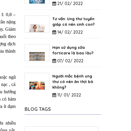
21/ 02/ 2022
I: 0,8 –
Tư vấn: Ung thư tuyến
 cân nặng
giáp có nên sinh con?
gày. Giảm
14/ 02/ 2022
muối theo
ợng dịch
Hạn sử dụng sữa
ia thành
forticare là bao lâu?
07/ 02/ 2022
Người mắc bệnh ung
 hoặc ngũ
thư có nên ăn thịt bò
 nạc , cá
không?
dầu hướng
11/ 01/ 2022
uả có hàm
ữa ít đạm
BLOG TAGS
ứa nhiều
động vật,