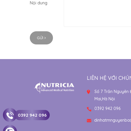
Nội dung
GỬI
LIÊN HỆ VỚI CHÚ
Số 7 Trần Nguyên 
Mai,Hà Nội
0392 942 096
0392 942 096
dinhatmnguyenba