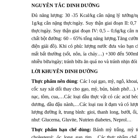
NGUYÊN TẮC DINH DƯỠNG
Đủ năng lượng: 30 -35 Kcal/kg cân nặng lý tưởng/ng
1g/kg cân nặng thực/ngày. Suy thận giai đoạn II: 0,7
thực/ngày. Suy thận giai đoạn IV: 0,5 – 0,6g/kg cân 
chất bột đường: 60 – 65% tổng năng lượng.Tăng cường
điện giải đồ). Khi có phù: lượng nước đưa vào bạn 
mất bất thường (sốt, nôn, ỉa chảy…) +300 đến 500ml(
nhiều bữa/ngày; tránh bữa ăn quá no và tránh nhịn đói
LỜI KHUYÊN DINH DƯỠNG
Thực phẩm nên dùng
: Các l oại gạo, mỳ, ngô, khoa
cốc xay xát dối thay cho gạo, mỳ, bún, bánh phở…). C
nạc, tôm, cua,…Các loại dầu thực vật có các acid béo
dương, dầu đậu nành,…Các loại rau ít đạm và có lượng
lượng đường ít, trung bình: gioi, thanh long, bưởi, 
như: Glucerna, Gluvite, Nutrien diabetes, Neprol…
Thực phẩm hạn chế dùng:
Bánh mỳ trắng, mỳ tô
cholesterol: óc, long, gan, tim,…Các thực phẩm chế b