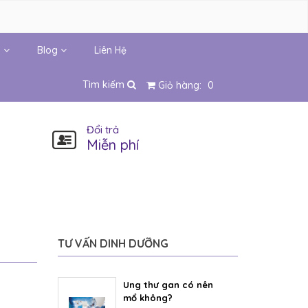
i
Blog
Liên Hệ
Tìm kiếm
Giỏ hàng:
0
Đổi trả
Miễn phí
TƯ VẤN DINH DƯỠNG
Ung thư gan có nên
mổ không?