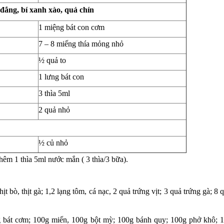
đắng, bí xanh xào, quả chín
1 miệng bát con cơm
7 – 8 miếng thía mỏng nhỏ
½ quả to
1 lưng bát con
3 thìa 5ml
2 quả nhỏ
½ củ nhỏ
hêm 1 thìa 5ml nước mắn ( 3 thìa/3 bữa).
 bò, thịt gà; 1,2 lạng tôm, cá nạc, 2 quả trứng vịt; 3 quả trứng gà; 8 
 bát cơm; 100g miến, 100g bột mỳ; 100g bánh quy; 100g phở khô; 