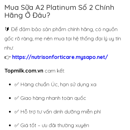
Mua Sữa A2 Platinum Số 2 Chính
Hãng Ở Đâu?
🔰 Để đảm bảo sản phẩm chính hãng, có nguồn
gốc rõ ràng, mẹ nên mua tại hệ thống đại lý uy tín
như:
👉
https://nutrisonforticare.mysapo.net/
Topmilk.com.vn
cam kết:
✅ Hàng chuẩn Úc, hạn sử dụng xa
✅ Giao hàng nhanh toàn quốc
✅ Hỗ trợ tư vấn dinh dưỡng miễn phí
✅ Giá tốt – ưu đãi thường xuyên