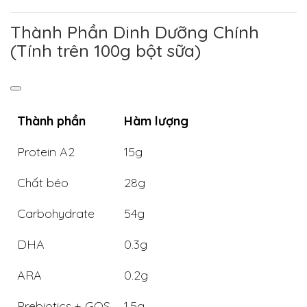
Thành Phần Dinh Dưỡng Chính
(Tính trên 100g bột sữa)
Thành phần
Hàm lượng
Protein A2
15g
Chất béo
28g
Carbohydrate
54g
DHA
0.3g
ARA
0.2g
Prebiotics + GOS
1.5g