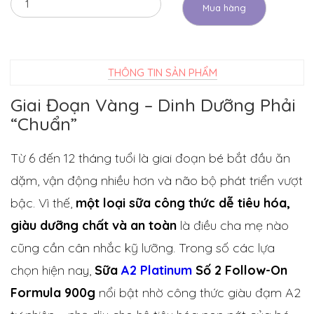
Mua hàng
THÔNG TIN SẢN PHẨM
Giai Đoạn Vàng – Dinh Dưỡng Phải
“Chuẩn”
Từ 6 đến 12 tháng tuổi là giai đoạn bé bắt đầu ăn
dặm, vận động nhiều hơn và não bộ phát triển vượt
bậc. Vì thế,
một loại sữa công thức dễ tiêu hóa,
giàu dưỡng chất và an toàn
là điều cha mẹ nào
cũng cần cân nhắc kỹ lưỡng. Trong số các lựa
chọn hiện nay,
Sữa
A2 Platinum
Số 2 Follow-On
Formula 900g
nổi bật nhờ công thức giàu đạm A2