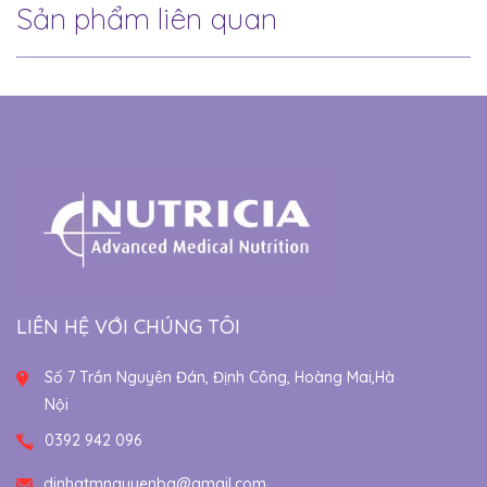
Sản phẩm liên quan
LIÊN HỆ VỚI CHÚNG TÔI
Số 7 Trần Nguyên Đán, Định Công, Hoàng Mai,Hà
Nội
0392 942 096
dinhatmnguyenba@gmail.com