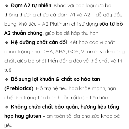
🔹
Đạm A2 tự nhiên
: Khác với các loại sữa bò
thông thường chứa cả đạm A1 và A2 – dễ gây đầy
bụng, khó tiêu – A2 Platinum chỉ sử dụng
sữa từ bò
A2 thuần chủng
, giúp bé dễ hấp thu hơn.
🔹
Hệ dưỡng chất cân đối
: Kết hợp các vi chất
quan trọng như DHA, ARA, GOS, Vitamin và khoáng
chất, giúp bé phát triển đồng đều về thể chất và trí
tuệ.
🔹
Bổ sung lợi khuẩn & chất xơ hòa tan
(Prebiotics)
: Hỗ trợ hệ tiêu hóa khỏe mạnh, hạn
chế tình trạng táo bón hoặc rối loạn tiêu hóa.
🔹
Không chứa chất bảo quản, hương liệu tổng
hợp hay gluten
– an toàn tối đa cho sức khỏe bé
yêu.