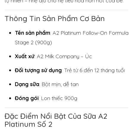
tự nhiên – nhẹ dịu cho hệ tiêu hóa non nớt của bé.
Thông Tin Sản Phẩm Cơ Bản
Tên sản phẩm
: A2 Platinum Follow-On Formula
Stage 2 (900g)
Xuất xứ
: A2 Milk Company – Úc
Đối tượng sử dụng
: Trẻ từ 6 đến 12 tháng tuổi
Dạng sữa
: Bột mịn, dễ tan
Đóng gói
: Lon thiếc 900g
Đặc Điểm Nổi Bật Của Sữa A2
Platinum Số 2