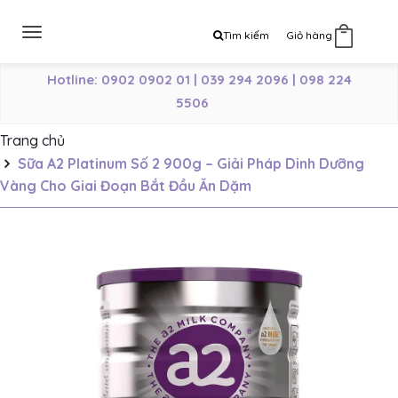
Toggle
Tìm kiếm
Giỏ hàng
0
navigation
Hotline: 0902 0902 01 | 039 294 2096 | 098 224
5506
Trang chủ
Sữa A2 Platinum Số 2 900g – Giải Pháp Dinh Dưỡng
Vàng Cho Giai Đoạn Bắt Đầu Ăn Dặm