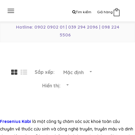
Toggle
Tìm kiếm
Giỏ hàng
0
navigation
Hotline: 0902 0902 01 | 039 294 2096 | 098 224
5506
Sắp xếp:
Mặc định
Hiển thị:
Fresenius Kabi
là một công ty chăm sóc sức khoẻ toàn cầu
chuyên về thuốc cứu sinh và công nghệ truyền, truyền máu và dinh