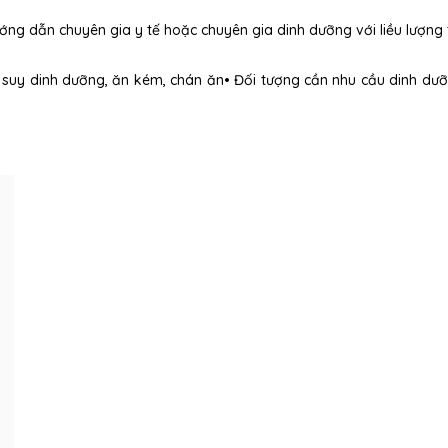
hướng dẫn chuyên gia y tế hoặc chuyên gia dinh dưỡng với liều lượng
 suy dinh dưỡng, ăn kém, chán ăn• Đối tượng cần nhu cầu dinh dư