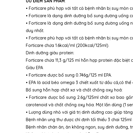
ƯU ĐIỂM SẢN PHẨM
:
• Forticare phù hợp với tất cả bệnh nhân bị suy mòn 
• Forticare là dạng dinh dưỡng bổ sung đường uống có
• Forticare là dạng dinh dưỡng bổ sung đường uống 
duy nhất.
• Forticare phù hợp với tất cả bệnh nhân bị suy mòn 
Forticare chứa 1.6kcal/ml (200kcal/125ml).
Dinh dưỡng giàu protein:
Forticare chứa 11,3 g/125 mỉ hỗn hợp protein đặc biệ
Giàu EPA
• Forticare được bổ sung 0.746g/125 ml EPA.
• EPA là acid béo omega 3 chiết xuất từ dầu cá,có thể
Bổ sung hỗn hợp chất xơ và chất chống oxy hoá:
• Forticare được bổ sung 2.6g/125ml chất xơ bao gồm
carotenoid và chất chống oxy hóa. Một lần dùng (1 ser
• Lượng dùng nhỏ với giá trị dinh dưỡng cao giúp tăng
Bệnh nhân ung thư được chỉ định tổi thiểu 3 chai 125ml
Bệnh nhân chán ăn, ăn không ngon, suy dinh dưỡng, trư