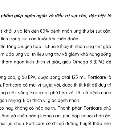
phẩm giúp ngăn ngừa và điều trị sụt cân, đặc biệt là
t khối u và lên đến 80% bệnh nhân ung thư bị sụt cân.
ình trạng sụt cân trước khi chẩn đoán.
n đến tăng chuyển hóa… Chưa kể bệnh nhân ung thư gặp
ém đáp ứng với trị liệu ung thư và giảm khả năng sống
 thơm ngon kích thích vị giác, giàu Omega 3 (EPA) để
g cao, giàu EPA, được đóng chai 125 mL. Forticare là
ticare có mùi vị tuyệt vời, được thiết kết để duy trì
ợng cuộc sống. Forticare phù hợp với tất cả bệnh nhân
gon miệng, kích thích vị giác bệnh nhân.
có hay không có hóa xạ trị. Thành phần Forticare phù
ần uống và chứa năng lượng cao, phù hợp người chán ăn.
ùi lựa chọn. Forticare có chỉ số đường huyết thấp nên