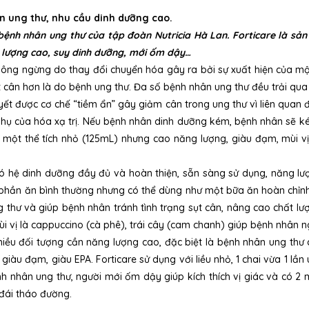
n ung thư, nhu cầu dinh dưỡng cao.
ệnh nhân ung thư của tập đoàn Nutricia Hà Lan. Forticare là sản 
 lượng cao, suy dinh dưỡng, mới ốm dậy…
hông ngừng do thay đổi chuyển hóa gây ra bởi sự xuất hiện của mộ
cân hơn là do bệnh ung thư. Đa số bệnh nhân ung thư đều trải qua t
ết được cơ chế “tiềm ẩn” gây giảm cân trong ung thư vì liên qua
 phụ của hóa xạ trị. Nếu bệnh nhân dinh dưỡng kém, bệnh nhân sẽ k
 một thể tích nhỏ (125mL) nhưng cao năng lượng, giàu đạm, mùi vị
hệ dinh dưỡng đầy đủ và hoàn thiện, sẵn sàng sử dụng, năng lượn
 ăn bình thường nhưng có thể dùng như một bữa ăn hoàn chỉnh. For
thư và giúp bệnh nhân tránh tình trạng sụt cân, nâng cao chất lư
ùi vị là cappuccino (cà phê), trái cây (cam chanh) giúp bệnh nhân n
hiều đối tượng cần năng lượng cao, đặc biệt là bệnh nhân ung thư 
iàu đạm, giàu EPA. Forticare sử dụng với liều nhỏ, 1 chai vừa 1 l
h nhân ung thư, người mới ốm dậy giúp kích thích vị giác và có 2 m
đái tháo đường.