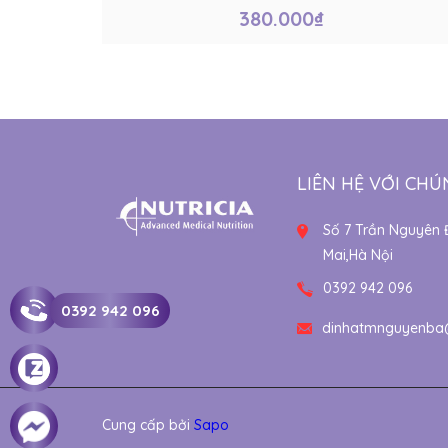
380.000₫
LIÊN HỆ VỚI CHÚ
Số 7 Trần Nguyên 
Mai,Hà Nội
0392 942 096
0392 942 096
dinhatmnguyenba
Cung cấp bởi
Sapo