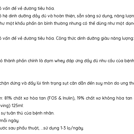
có vấn để về đường tiêu hóa.
 hệ dinh dưỡng đầy đủ và hoàn thiện, sẵn sàng sử dụng, năng lượng
như một khẩu phẩn ăn bình thường nhưng có thể dùng như một dạn
có vấn để về đường tiêu hóa. Công thức dinh dưỡng giàu năng lượng:
t có thành phần chính là đạm whey đáp ứng đầy đủ nhu cầu của bện
 chặn đứng và đẩy lùi tình trạng sụt cân dẫn đến suy mòn do ung thư
: 81% chất xơ hòa tan (FOS & Inulin), 19% chất xơ không hòa tan
ving) 125ml:
 sự tuân thủ của bệnh nhân.
 mỗi ngày.
ớc sau phẩu thuật, ...sử dụng 1-3 lọ/ngày.