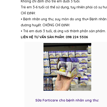
Không chỉ định cho trẻ em dưới 3 tuổi.
Trẻ em 3-6 tuổi có thể sử dụng, tuy nhiên phải có sự 
CHỈ ĐỊNH:
• Bệnh nhân ung thư, suy mòn do ung thư• Bệnh nhân
đường huyết. CHỐNG CHỈ ĐỊNH:
• Trẻ em dưới 3 tuổi, dị ứng với thành phẩn sản phẩm.
LIÊN HỆ TƯ VẤN SẢN PHẨM: 098 224 5506
Sữa Forticare cho bệnh nhân ung thư.