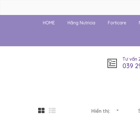
HOME
Hãng Nutricia
Forticare
Tư vấn 
039 2
Hiển thị: