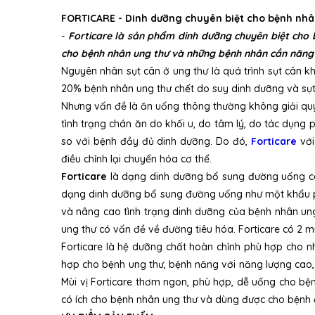
FORTICARE - Dinh dưỡng chuyên biệt cho bệnh nhâ
-
Forticare là sản phẩm dinh dưỡng chuyên biệt cho b
cho bệnh nhân ung thư và những bệnh nhân cần năng
Nguyên nhân sụt cân ở ung thư là quá trình sụt cân k
20% bệnh nhân ung thư chết do suy dinh dưỡng và sụt 
Nhưng vấn đề là ăn uống thông thường không giải quy
tình trạng chán ăn do khối u, do tâm lý, do tác dụng
so với bệnh đầy đủ dinh dưỡng. Do đó,
Forticare
với
điều chỉnh lại chuyển hóa cơ thể.
Forticare
là dạng dinh dưỡng bổ sung đường uống có 
dạng dinh dưỡng bổ sung đường uống như một khẩu phần
và nâng cao tình trạng dinh dưỡng của bệnh nhân ung 
ung thư có vấn đề về đường tiêu hóa. Forticare có 2 m
Forticare là hệ dưỡng chất hoàn chỉnh phù hợp cho n
hợp cho bệnh ung thư, bệnh năng với năng lượng cao, g
Mùi vị Forticare thơm ngon, phù hợp, dễ uống cho bện
có ích cho bệnh nhân ung thư và dùng được cho bệnh 