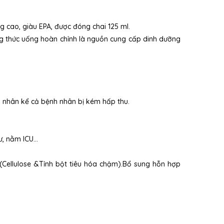
 cao, giàu EPA, được đóng chai 125 ml.
g thức uống hoàn chỉnh là nguồn cung cấp dinh dưỡng
h nhân kể cả bệnh nhân bị kém hấp thu.
, nằm ICU...
 (Cellulose &Tỉnh bột tiêu hóa chậm).Bổ sung hỗn hợp