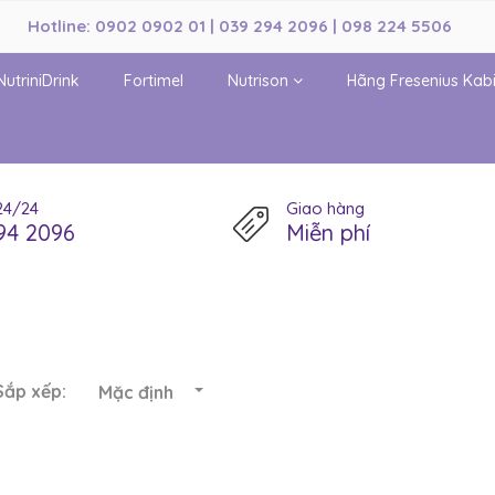
Hotline: 0902 0902 01 | 039 294 2096 | 098 224 5506
NutriniDrink
Fortimel
Nutrison
Hãng Fresenius Kab
24/24
Giao hàng
94 2096
Miễn phí
Sắp xếp:
Mặc định